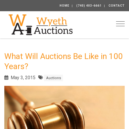
HOME
(740) 403-6661
CONTACT
Togg
What Will Auctions Be Like in 100
Years?
May 3, 2015
Auctions